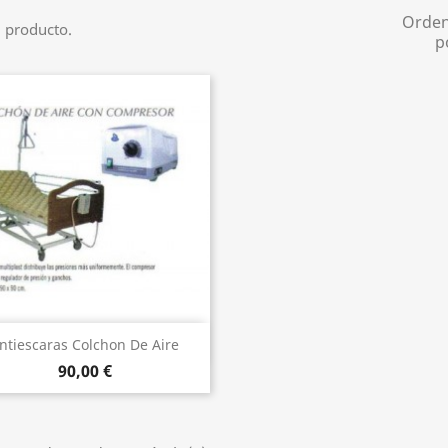
Orde
 producto.
p
Vista rápida

ntiescaras Colchon De Aire
90,00 €