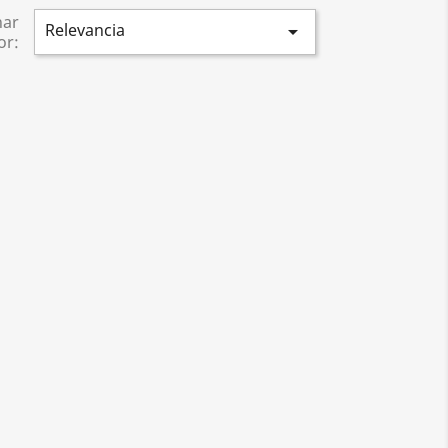
nar
Relevancia

or: